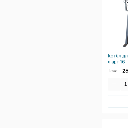
Котёл дл
л арт 16
2
Цена: