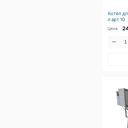
Котёл дл
л арт 10
2
Цена: