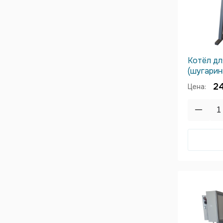
Котёл дл
(шугаринг
2
Цена: