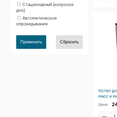
Стационарный (конусное
дно)
Автоматическое
опрокидывание
Котёл дл
масс и м
2
Цена: