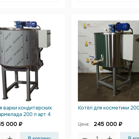
я варки кондитерских
Котёл для косметики 200
армелада 200 л арт 4
45 000 ₽
245 000 ₽
Цена: