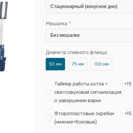
Мешалка
Диаметр сливного фланца
50 мм
75 мм
100 мм
Таймер работы котла +
+
15
светозвуковая сигнализация
о завершении варки
Фторопластовые скребки
+
15
(нижние+боковые)