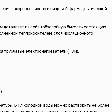
ения сахарного сиропа в пищевой, фармацевтической,
представляет из себя трёхслойную ёмкость состоящую
полненной теплоносителем, слоя изоляционного
я трубчатые электронагреватели (ТЭН).
);
атуры. В 1 л холодной воды можно растворить не более
лении сиропа следует предварительно разогреть воду,