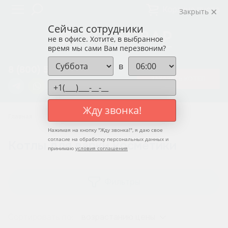
Корзина пуста
Закрыть
Сейчас сотрудники
не в офисе. Хотите, в выбранное
время мы сами Вам перезвоним?
в
8 (800) 550-12-37
ЗАКАЗАТЬ КОТЁЛ
Жду звонка!
Главная
Нажимая на кнопку "
Жду звонка!
", я даю свое
согласие на обработку персональных данных и
Котлы для варки косметики
принимаю
условия соглашения
Фильтры
Сортировать по:
возрастанию цены