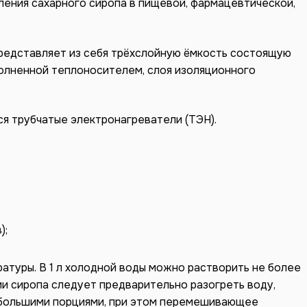
ения сахарного сиропа в пищевой, фармацевтической,
представляет из себя трёхслойную ёмкость состоящую
полненной теплоносителем, слоя изоляционного
я трубчатые электронагреватели (ТЭН).
);
атуры. В 1 л холодной воды можно растворить не более
лении сиропа следует предварительно разогреть воду,
ебольшими порциями, при этом перемешивающее