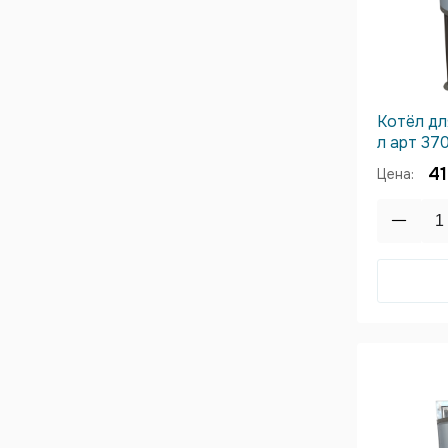
Котёл дл
л арт 37
41
Цена: