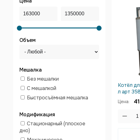
Цена
Объем
Мешалка
Без мешалки
Котёл дл
С мешалкой
л арт 35
Быстросъёмная мешалка
41
Цена:
Модификация
Стационарный (плоское
дно)
Механическое