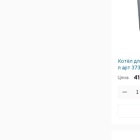
Котёл дл
л арт 37
41
Цена: