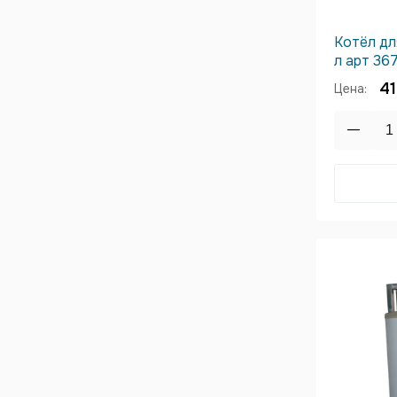
Котёл дл
л арт 36
41
Цена: