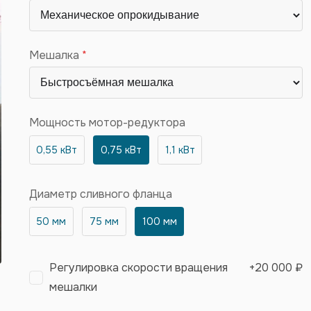
Мешалка
Мощность мотор-редуктора
0,55 кВт
0,75 кВт
1,1 кВт
Диаметр сливного фланца
50 мм
75 мм
100 мм
Регулировка скорости вращения
+
20 000 ₽
мешалки