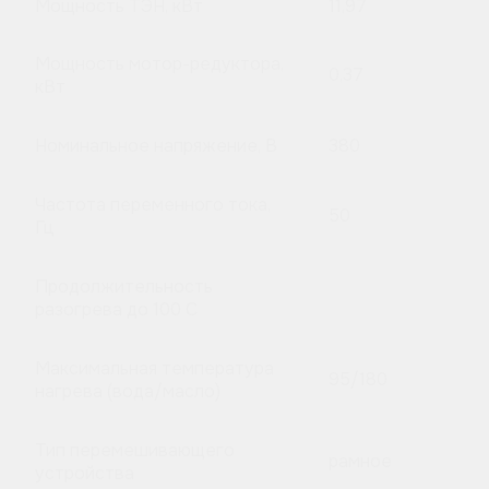
Мощность ТЭН, кВт
11,97
Мощность мотор-редуктора,
0,37
кВт
Номинальное напряжение, В
380
Частота переменного тока,
50
Гц
Продолжительность
разогрева до 100 C
Максимальная температура
95/180
нагрева (вода/масло)
Тип перемешивающего
рамное
устройства