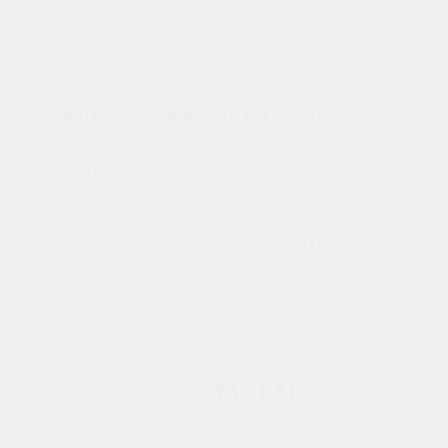
Количество оборотов вала
25
(об/мин)
Диаметр сливного фланца, мм
50
Габаритные размеры (ДхШхВ),
950*1000*1300
мм
Масса, кг
175
© 2024-2026 Компания «Котловар» — производство