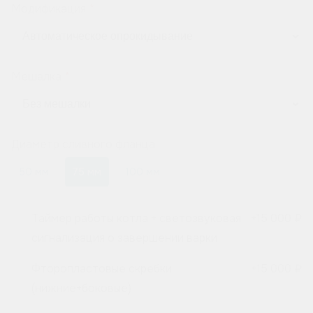
Модификация
Мешалка
Диаметр сливного фланца
50 мм
75 мм
100 мм
Таймер работы котла + светозвуковая
+
15 000 ₽
сигнализация о завершении варки
Фторопластовые скребки
+
15 000 ₽
(нижние+боковые)