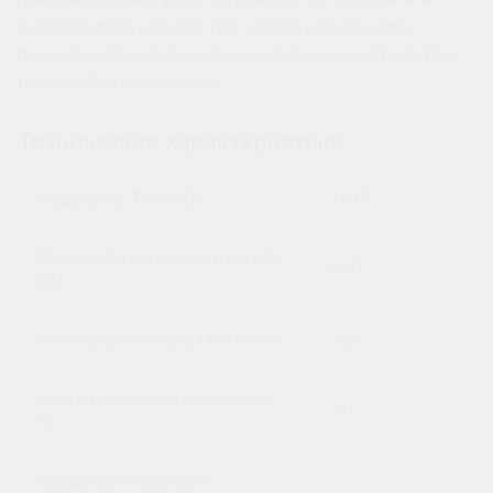
необходимое количество сахара небольшими
порциями, при этом перемешивающее устройство
должно быть включено.
Технические характеристики
Мощность ТЭН, кВт
11,97
Мощность мотор-редуктора,
0,37
кВт
Номинальное напряжение, В
380
Частота переменного тока,
50
Гц
Продолжительность