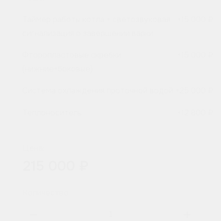
Таймер работы котла + светозвуковая
+
15 000 ₽
сигнализация о завершении варки
Фторопластовые скребки
+
15 000 ₽
(нижние+боковые)
Система охлаждения проточной водой
+
25 000 ₽
Теплоноситель
+
12 800 ₽
Цена:
215 000 ₽
Количество