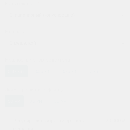
Модификация
Мешалка
Мощность мотор-редуктора
0,37 кВт
0,55 кВт
0,75 кВт
1,1 кВт
Диаметр сливного фланца
50 мм
75 мм
100 мм
Регулировка скорости вращения
+
20 000 ₽
мешалки