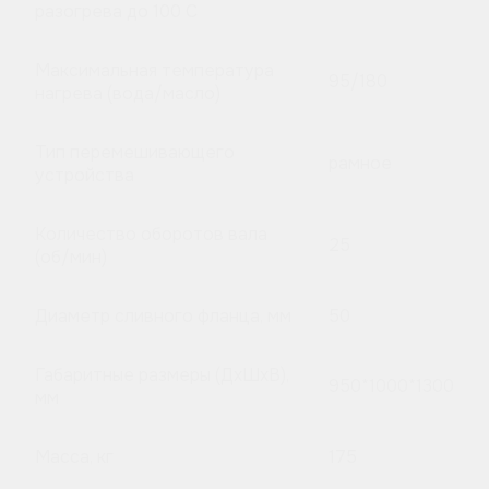
разогрева до 100 C
Максимальная температура
95/180
нагрева (вода/масло)
Тип перемешивающего
рамное
устройства
Количество оборотов вала
25
(об/мин)
Диаметр сливного фланца, мм
50
Габаритные размеры (ДхШхВ),
950*1000*1300
мм
Масса, кг
175