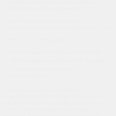
«рубашки», заполненной теплоносителем, слоя
изоляционного материала и облицовки.
В качестве нагревательных элементов
используются трубчатые электронагреватели (ТЭН).
Теплоносителем может быть:
вода (температура нагрева до 95 градусов);
масло (температура нагрева до 180 градусов);
глицерин.(температура нагрева
до 200 градусов);
Растворимость сахара в воде зависит
от ее температуры. В 1 л холодной воды можно
растворить не более 2 кг сахара, а в 1 л кипятка
до 5 кг. При приготовлении сиропа следует
предварительно разогреть воду, потом всыпать