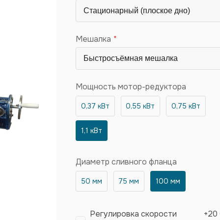
Мешалка
Мощность мотор-редуктора
0,37 кВт
0,55 кВт
0,75 кВт
1,1 кВт
Диаметр сливного фланца
50 мм
75 мм
100 мм
Регулировка скорости
+
20