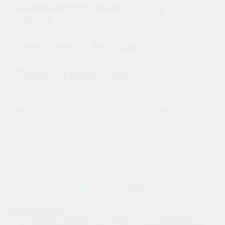
Количество оборотов вала
25
(об/мин)
Диаметр сливного фланца, мм
50
Габаритные размеры (ДхШхВ),
950*1100*1600
мм
Масса, кг
175
© 2024-2026 Компания «Котловар» — производство
и продажа варочных котлов и термоёмкостей