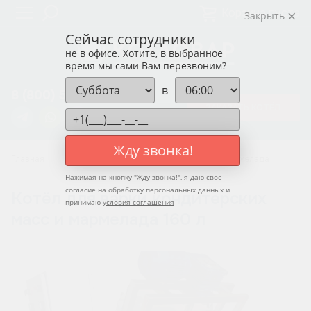
Корзина пуста
Закрыть
Сейчас сотрудники
не в офисе. Хотите, в выбранное
время мы сами Вам перезвоним?
в
8 (800) 550-12-37
ЗАКАЗАТЬ КОТЁЛ
Жду звонка!
Главная
Котлы для варки кондитерских масс и мармелада
Нажимая на кнопку "
Жду звонка!
", я даю свое
согласие на обработку персональных данных и
Котёл для варки кондитерских
принимаю
условия соглашения
масс и мармелада 160 л