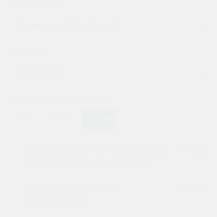
Модификация
Мешалка
Диаметр сливного фланца
50 мм
75 мм
100 мм
Таймер работы котла + светозвуковая
+
15 000 ₽
сигнализация о завершении варки
Фторопластовые скребки
+
15 000 ₽
(нижние+боковые)