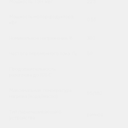
Мощность ТЭН, кВт
22,5
Мощность мотор-редуктора,
0,55
кВт
Номинальное напряжение, В
380
Частота переменного тока, Гц
50
Продолжительность
разогрева до 100 C
Максимальная температура
95/180
нагрева (вода/масло)
Тип перемешивающего
рамное
устройства