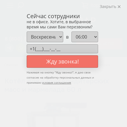
Корзина пуста
Закрыть
Сейчас сотрудники
не в офисе. Хотите, в выбранное
время мы сами Вам перезвоним?
в
8 (800) 550-12-37
ЗАКАЗАТЬ КОТЁЛ
Жду звонка!
Главная
Котлы для варки кондитерских масс и мармелада
Нажимая на кнопку "
Жду звонка!
", я даю свое
согласие на обработку персональных данных и
Котёл для варки кондитерских
принимаю
условия соглашения
масс и мармелада 60 л