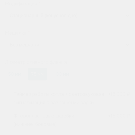
Модификация
Мешалка
Диаметр сливного фланца
50 мм
75 мм
100 мм
Таймер работы котла + светозвуковая
+
15 000 ₽
сигнализация о завершении варки
Фторопластовые скребки
+
15 000 ₽
(нижние+боковые)