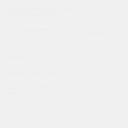
Максимальная температура
95/180
нагрева (вода/масло)
Тип перемешивающего
рамное
устройства
Количество оборотов вала
25
(об/мин)
Диаметр сливного фланца, мм
50
Габаритные размеры (ДхШхВ),
820*750*1250
мм
Масса, кг
160