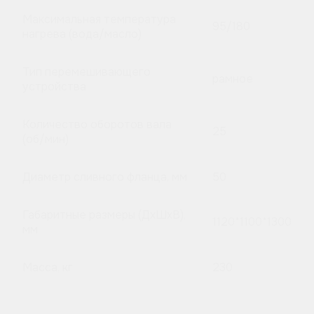
Максимальная температура
95/180
нагрева (вода/масло)
Тип перемешивающего
рамное
устройства
Количество оборотов вала
25
(об/мин)
Диаметр сливного фланца, мм
50
Габаритные размеры (ДхШхВ),
1120*1100*1300
мм
Масса, кг
230