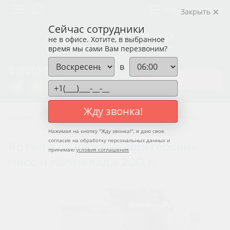
Корзина пуста
Закрыть
Сейчас сотрудники
не в офисе. Хотите, в выбранное
время мы сами Вам перезвоним?
в
8 (800) 550-12-37
ЗАКАЗАТЬ КОТЁЛ
Жду звонка!
Главная
Котлы для варки кондитерских масс и мармелада
Нажимая на кнопку "
Жду звонка!
", я даю свое
согласие на обработку персональных данных и
Котёл для варки кондитерских
принимаю
условия соглашения
масс и мармелада 200 л