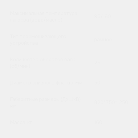
Максимальная температура
95/180
нагрева (вода/масло)
Тип перемешивающего
рамное
устройства
Количество оборотов вала
25
(об/мин)
Диаметр сливного фланца, мм
50
Габаритные размеры (ДхШхВ),
820*750*1250
мм
Масса, кг
160