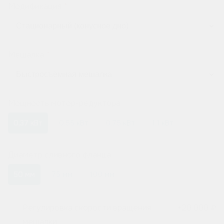
Модификация
Мешалка
Мощность мотор-редуктора
0,37 кВт
0,55 кВт
0,75 кВт
1,1 кВт
Диаметр сливного фланца
50 мм
75 мм
100 мм
Регулировка скорости вращения
+
20 000 ₽
мешалки