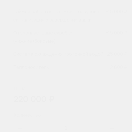
Таймер работы котла + светозвуковая
+
15 000 ₽
сигнализация о завершении варки
Фторопластовые скребки
+
15 000 ₽
(нижние+боковые)
Система охлаждения проточной водой
+
25 000 ₽
Теплоноситель
+
12 800 ₽
Цена:
220 000 ₽
Количество