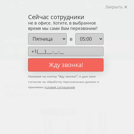
Корзина пуста
Закрыть
Сейчас сотрудники
не в офисе. Хотите, в выбранное
время мы сами Вам перезвоним?
в
8 (800) 550-12-37
ЗАКАЗАТЬ КОТЁЛ
Жду звонка!
Главная
Котлы для варки кальянного табака
Нажимая на кнопку "
Жду звонка!
", я даю свое
согласие на обработку персональных данных и
Котёл для варки кальянного
принимаю
условия соглашения
табака 60 л