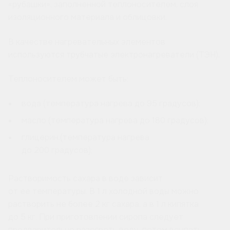
«рубашки», заполненной теплоносителем, слоя
изоляционного материала и облицовки.
В качестве нагревательных элементов
используются трубчатые электронагреватели (ТЭН).
Теплоносителем может быть:
вода (температура нагрева до 95 градусов);
масло (температура нагрева до 180 градусов);
глицерин.(температура нагрева
до 200 градусов);
Растворимость сахара в воде зависит
от ее температуры. В 1 л холодной воды можно
растворить не более 2 кг сахара, а в 1 л кипятка
до 5 кг. При приготовлении сиропа следует
предварительно разогреть воду, потом всыпать