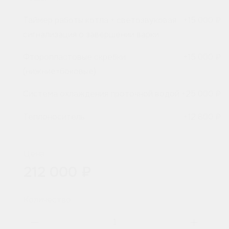
Таймер работы котла + светозвуковая
+
15 000 ₽
сигнализация о завершении варки
Фторопластовые скребки
+
15 000 ₽
(нижние+боковые)
Система охлаждения проточной водой
+
25 000 ₽
Теплоноситель
+
12 800 ₽
Цена:
212 000 ₽
Количество