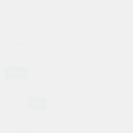
Модификация
Мешалка
Мощность мотор-редуктора
0,37 кВт
0,55 кВт
0,75 кВт
1,1 кВт
Диаметр сливного фланца
50 мм
75 мм
100 мм
Регулировка скорости вращения
+
20 000 ₽
мешалки