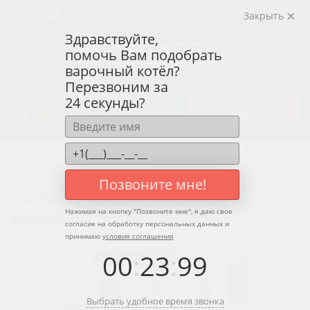
Корзина пуста
Закрыть
Здравствуйте,
помочь Вам подобрать
варочный котёл?
Перезвоним за
8 (800) 550-12-37
24 секунды?
ЗАКАЗАТЬ КОТЁЛ
Главная
Котлы для варки кальянного табака
Позвоните мне!
Котёл для варки кальянного
Нажимая на кнопку "
Позвоните мне
", я даю свое
табака 60 л
согласие на обработку персональных данных и
принимаю
условия соглашения
00
:
23
:
99
Выбрать удобное время звонка