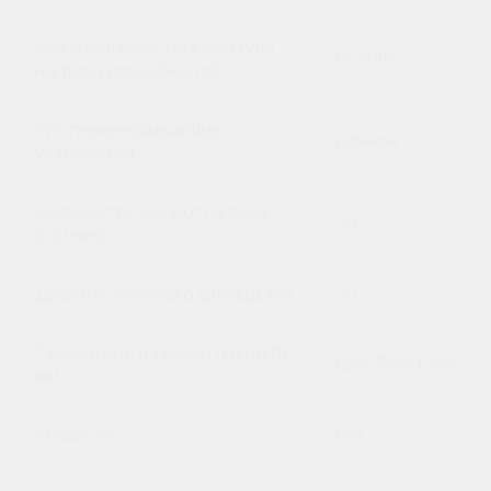
Максимальная температура
95/180
нагрева (вода/масло)
Тип перемешивающего
рамное
устройства
Количество оборотов вала
25
(об/мин)
Диаметр сливного фланца, мм
50
Габаритные размеры (ДхШхВ),
820*750*1250
мм
Масса, кг
160