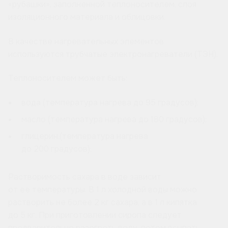
«рубашки», заполненной теплоносителем, слоя
изоляционного материала и облицовки.
В качестве нагревательных элементов
используются трубчатые электронагреватели (ТЭН).
Теплоносителем может быть:
вода (температура нагрева до 95 градусов);
масло (температура нагрева до 180 градусов);
глицерин.(температура нагрева
до 200 градусов);
Растворимость сахара в воде зависит
от ее температуры. В 1 л холодной воды можно
растворить не более 2 кг сахара, а в 1 л кипятка
до 5 кг. При приготовлении сиропа следует
предварительно разогреть воду, потом всыпать