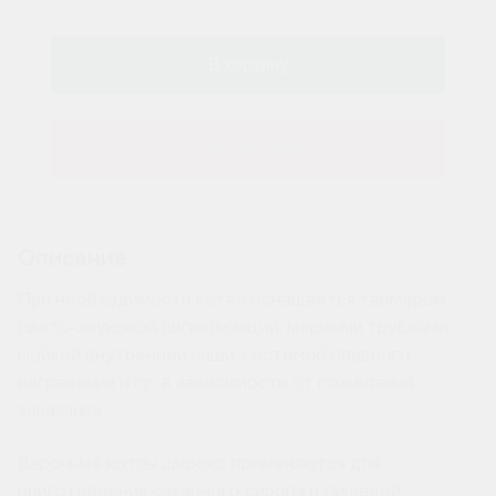
Купить в 1 клик
Описание
При необходимости котёл оснащается таймером,
свето-звуковой сигнализаций, мерными трубками,
мойкой внутренней чаши, системой плавного
нагревания и пр. в зависимости от пожеланий
заказчика.
Варочные котлы широко применяются для
приготовления сахарного сиропа в пищевой,