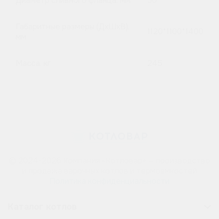
Диаметр сливного фланца, мм
50
Габаритные размеры (ДхШхВ),
1120*1100*1400
мм
Масса, кг
245
© 2024-2026 Компания «Котловар» — производство
и продажа варочных котлов и термоёмкостей
Политика конфиденциальности
Каталог котлов