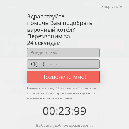
Корзина пуста
Закрыть
Здравствуйте,
помочь Вам подобрать
варочный котёл?
Перезвоним за
8 (800) 550-12-37
24 секунды?
ЗАКАЗАТЬ КОТЁЛ
Главная
Котлы для варки кальянного табака
Позвоните мне!
Котёл для варки кальянного
Нажимая на кнопку "
Позвоните мне
", я даю свое
табака 250 л
согласие на обработку персональных данных и
принимаю
условия соглашения
00
:
23
:
99
Выбрать удобное время звонка