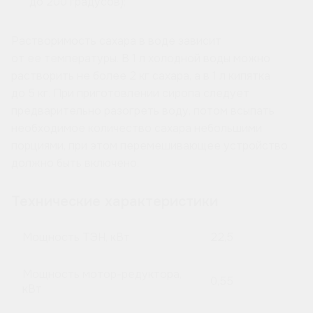
до 200 градусов);
Растворимость сахара в воде зависит
от ее температуры. В 1 л холодной воды можно
растворить не более 2 кг сахара, а в 1 л кипятка
до 5 кг. При приготовлении сиропа следует
предварительно разогреть воду, потом всыпать
необходимое количество сахара небольшими
порциями, при этом перемешивающее устройство
должно быть включено.
Технические характеристики
Мощность ТЭН, кВт
22,5
Мощность мотор-редуктора,
0,55
кВт