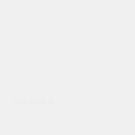
Таймер работы котла + светозвуковая
+
15 000 ₽
сигнализация о завершении варки
Фторопластовые скребки
+
15 000 ₽
(нижние+боковые)
Система охлаждения проточной водой
+
25 000 ₽
Теплоноситель
+
12 800 ₽
Цена:
312 000 ₽
Количество