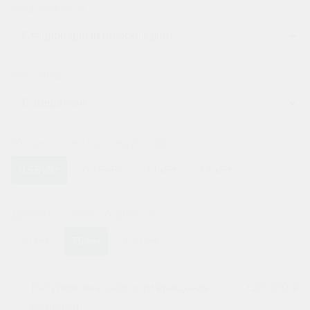
Модификация
Мешалка
Мощность мотор-редуктора
0,55 кВт
0,75 кВт
1,1 кВт
1,5 кВт
Диаметр сливного фланца
50 мм
75 мм
100 мм
Регулировка скорости вращения
+
20 000 ₽
мешалки