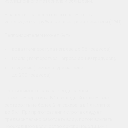
изоляционного материала и облицовки.
В качестве нагревательных элементов
используются трубчатые электронагреватели (ТЭН).
Теплоносителем может быть:
вода (температура нагрева до 95 градусов);
масло (температура нагрева до 180 градусов);
глицерин.(температура нагрева
до 200 градусов);
Растворимость сахара в воде зависит
от ее температуры. В 1 л холодной воды можно
растворить не более 2 кг сахара, а в 1 л кипятка
до 5 кг. При приготовлении сиропа следует
предварительно разогреть воду, потом всыпать
необходимое количество сахара небольшими