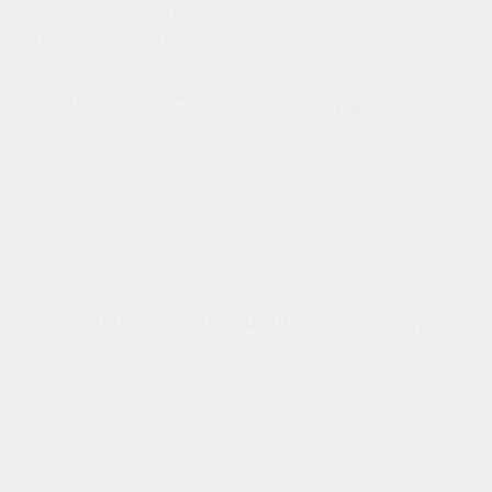
Максимальная температура
95/180
нагрева (вода/масло)
Тип перемешивающего
рамное
устройства
Количество оборотов вала
25
(об/мин)
Диаметр сливного фланца, мм
50
Габаритные размеры (ДхШхВ),
820*750*1250
мм
Масса, кг
160