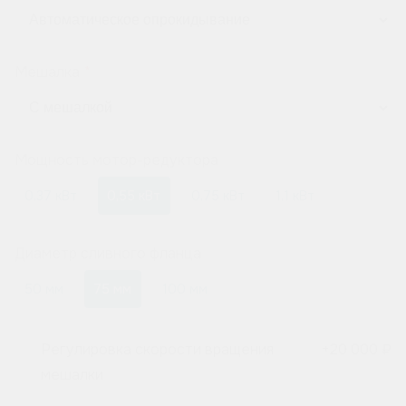
Мешалка
Мощность мотор-редуктора
0,37 кВт
0,55 кВт
0,75 кВт
1,1 кВт
Диаметр сливного фланца
50 мм
75 мм
100 мм
Регулировка скорости вращения
+
20 000 ₽
мешалки