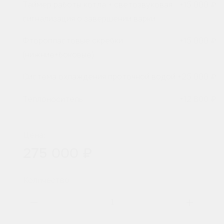
Таймер работы котла + светозвуковая
+
15 000 ₽
сигнализация о завершении варки
Фторопластовые скребки
+
15 000 ₽
(нижние+боковые)
Система охлаждения проточной водой
+
25 000 ₽
Теплоноситель
+
12 800 ₽
Цена:
275 000 ₽
Количество