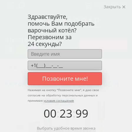
Корзина пуста
Закрыть
Здравствуйте,
помочь Вам подобрать
варочный котёл?
Перезвоним за
8 (800) 550-12-37
24 секунды?
ЗАКАЗАТЬ КОТЁЛ
Главная
Котлы для варенья и джема
Позвоните мне!
Котёл для варенья и джема 60 л
Нажимая на кнопку "
Позвоните мне
", я даю свое
согласие на обработку персональных данных и
принимаю
условия соглашения
00
:
23
:
99
Выбрать удобное время звонка