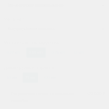
Мешалка
Мощность мотор-редуктора
0,37 кВт
0,55 кВт
0,75 кВт
1,1 кВт
Диаметр сливного фланца
50 мм
75 мм
100 мм
Регулировка скорости вращения
+
20 000 ₽
мешалки