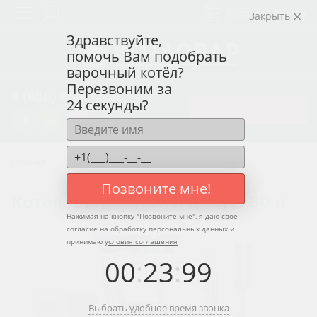
Корзина пуста
Закрыть
Здравствуйте,
помочь Вам подобрать
варочный котёл?
Перезвоним за
8 (800) 550-12-37
24 секунды?
ЗАКАЗАТЬ КОТЁЛ
Главная
Котлы для варенья и джема
Позвоните мне!
Котёл для варенья и джема 60 л
Нажимая на кнопку "
Позвоните мне
", я даю свое
согласие на обработку персональных данных и
принимаю
условия соглашения
00
:
23
:
99
Выбрать удобное время звонка