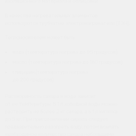
изоляционного материала и облицовки.
В качестве нагревательных элементов
используются трубчатые электронагреватели (ТЭН).
Теплоносителем может быть:
вода (температура нагрева до 95 градусов);
масло (температура нагрева до 180 градусов);
глицерин.(температура нагрева
до 200 градусов);
Растворимость сахара в воде зависит
от ее температуры. В 1 л холодной воды можно
растворить не более 2 кг сахара, а в 1 л кипятка
до 5 кг. При приготовлении сиропа следует
предварительно разогреть воду, потом всыпать
необходимое количество сахара небольшими