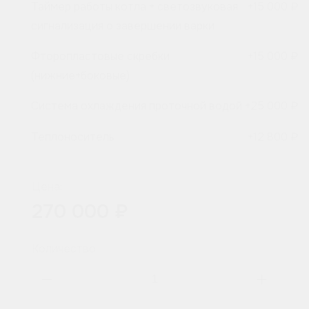
Таймер работы котла + светозвуковая
+
15 000 ₽
сигнализация о завершении варки
Фторопластовые скребки
+
15 000 ₽
(нижние+боковые)
Система охлаждения проточной водой
+
25 000 ₽
Теплоноситель
+
12 800 ₽
Цена:
270 000 ₽
Количество