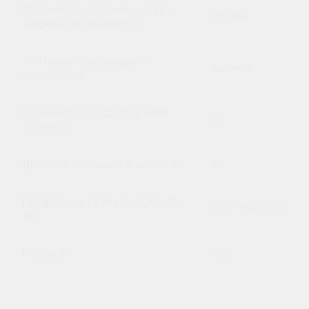
Максимальная температура
95/180
нагрева (вода/масло)
Тип перемешивающего
рамное
устройства
Количество оборотов вала
25
(об/мин)
Диаметр сливного фланца, мм
50
Габаритные размеры (ДхШхВ),
820*750*1250
мм
Масса, кг
160