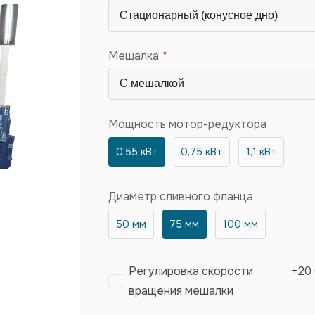
Мешалка
Мощность мотор-редуктора
0,55 кВт
0,75 кВт
1,1 кВт
Диаметр сливного фланца
50 мм
75 мм
100 мм
Регулировка скорости
+
20
вращения мешалки