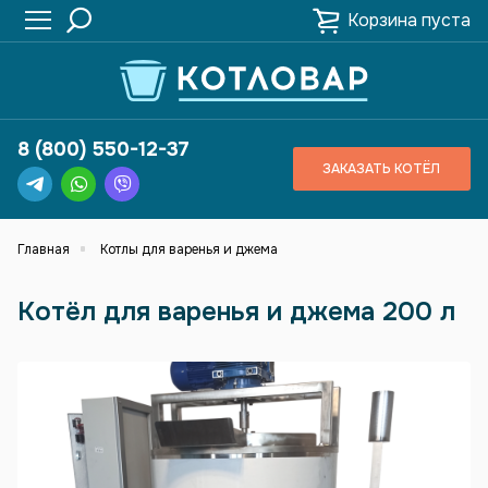
Корзина пуста
Закрыть
Здравствуйте,
помочь Вам подобрать
варочный котёл?
Перезвоним за
8 (800) 550-12-37
24 секунды?
ЗАКАЗАТЬ КОТЁЛ
Главная
Котлы для варенья и джема
Позвоните мне!
Котёл для варенья и джема 200 л
Нажимая на кнопку "
Позвоните мне
", я даю свое
согласие на обработку персональных данных и
принимаю
условия соглашения
00
:
23
:
99
Выбрать удобное время звонка