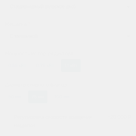
Мешалка
Мощность мотор-редуктора
0,55 кВт
0,75 кВт
1,1 кВт
Диаметр сливного фланца
50 мм
75 мм
100 мм
Регулировка скорости вращения
+
20 000 ₽
мешалки