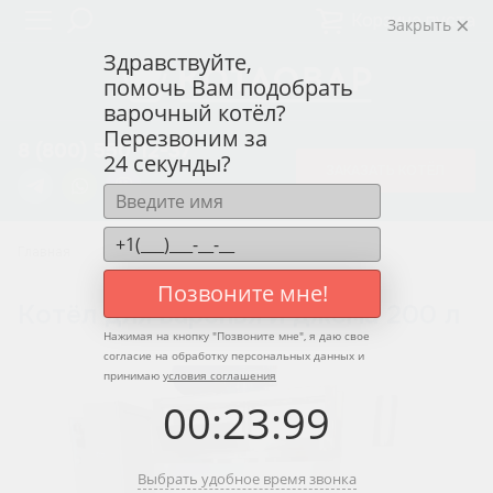
Корзина пуста
Закрыть
Здравствуйте,
помочь Вам подобрать
варочный котёл?
Перезвоним за
8 (800) 550-12-37
24 секунды?
ЗАКАЗАТЬ КОТЁЛ
Главная
Котлы для варенья и джема
Позвоните мне!
Котёл для варенья и джема 200 л
Нажимая на кнопку "
Позвоните мне
", я даю свое
согласие на обработку персональных данных и
принимаю
условия соглашения
00
:
23
:
99
Выбрать удобное время звонка