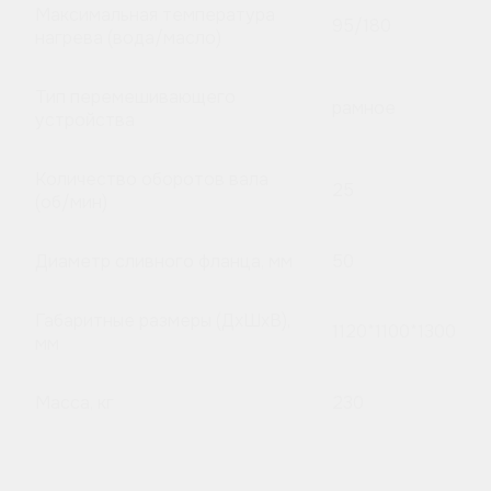
Максимальная температура
95/180
нагрева (вода/масло)
Тип перемешивающего
рамное
устройства
Количество оборотов вала
25
(об/мин)
Диаметр сливного фланца, мм
50
Габаритные размеры (ДхШхВ),
1120*1100*1300
мм
Масса, кг
230