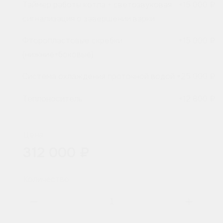
Таймер работы котла + светозвуковая
+
15 000 ₽
сигнализация о завершении варки
Фторопластовые скребки
+
15 000 ₽
(нижние+боковые)
Система охлаждения проточной водой
+
25 000 ₽
Теплоноситель
+
12 800 ₽
Цена:
312 000 ₽
Количество