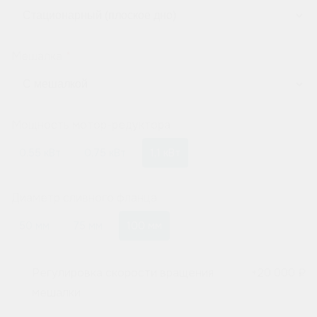
Мешалка
Мощность мотор-редуктора
0,55 кВт
0,75 кВт
1,1 кВт
Диаметр сливного фланца
50 мм
75 мм
100 мм
Регулировка скорости вращения
+
20 000 ₽
мешалки