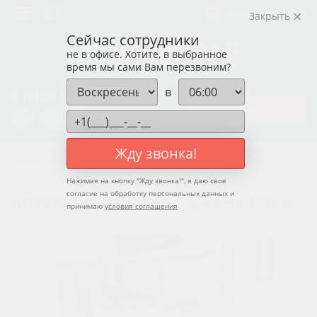
Корзина пуста
Закрыть
Сейчас сотрудники
не в офисе. Хотите, в выбранное
время мы сами Вам перезвоним?
в
8 (800) 550-12-37
ЗАКАЗАТЬ КОТЁЛ
Жду звонка!
Главная
Котлы для варенья и джема
Нажимая на кнопку "
Жду звонка!
", я даю свое
согласие на обработку персональных данных и
Котёл для варенья и джема 160 л
принимаю
условия соглашения