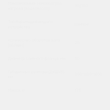
Максимальная температура
95/180
нагрева (вода/масло)
Тип перемешивающего
рамное
устройства
Количество оборотов вала
25
(об/мин)
Диаметр сливного фланца, мм
50
Габаритные размеры (ДхШхВ),
950*1100*1600
мм
Масса, кг
175