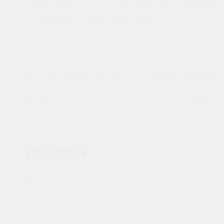
Таймер работы котла + светозвуковая
+
15 000 ₽
сигнализация о завершении варки
Фторопластовые скребки
+
15 000 ₽
(нижние+боковые)
Система охлаждения проточной водой
+
25 000 ₽
Теплоноситель
+
12 800 ₽
Цена:
310 000 ₽
Количество