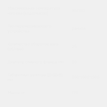
Максимальная температура
95/180
нагрева (вода/масло)
Тип перемешивающего
рамное
устройства
Количество оборотов вала
25
(об/мин)
Диаметр сливного фланца, мм
50
Габаритные размеры (ДхШхВ),
950*1000*1300
мм
Масса, кг
175