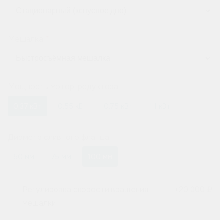
Мешалка
Мощность мотор-редуктора
0,37 кВт
0,55 кВт
0,75 кВт
1,1 кВт
Диаметр сливного фланца
50 мм
75 мм
100 мм
Регулировка скорости вращения
+
20 000 ₽
мешалки