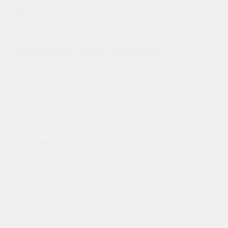
порциями, при этом перемешивающее устройство
должно быть включено.
Технические характеристики
Мощность ТЭН, кВт
11,97
Мощность мотор-редуктора,
0,37
кВт
Номинальное напряжение, В
380
Частота переменного тока,
50
Гц
Продолжительность
разогрева до 100 C