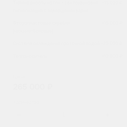
Таймер работы котла + светозвуковая
+
15 000 ₽
сигнализация о завершении варки
Фторопластовые скребки
+
15 000 ₽
(нижние+боковые)
Система охлаждения проточной водой
+
25 000 ₽
Теплоноситель
+
12 800 ₽
Цена:
265 000 ₽
Количество