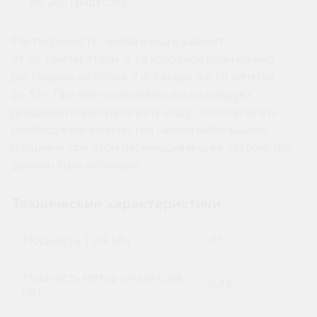
до 200 градусов);
Растворимость сахара в воде зависит
от ее температуры. В 1 л холодной воды можно
растворить не более 2 кг сахара, а в 1 л кипятка
до 5 кг. При приготовлении сиропа следует
предварительно разогреть воду, потом всыпать
необходимое количество сахара небольшими
порциями, при этом перемешивающее устройство
должно быть включено.
Технические характеристики
Мощность ТЭН, кВт
45
Мощность мотор-редуктора,
0,75
кВт