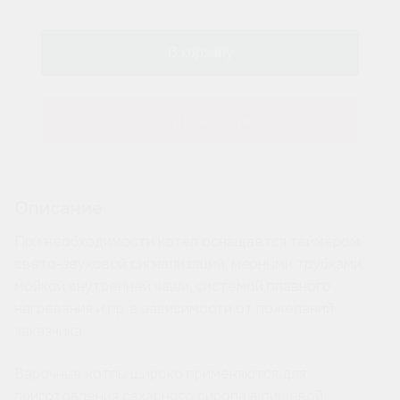
Купить в 1 клик
Описание
При необходимости котёл оснащается таймером,
свето-звуковой сигнализаций, мерными трубками,
мойкой внутренней чаши, системой плавного
нагревания и пр. в зависимости от пожеланий
заказчика.
Варочные котлы широко применяются для
приготовления сахарного сиропа в пищевой,