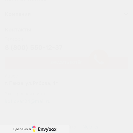
Компания
Контакты
Телефон
8 (800) 550-12-37
ЗАКАЗАТЬ КОТЁЛ
Адрес
г. Пенза, ул. Рябова, 4г
Электронная почта
kotlovar24@mail.ru
Разработка сайта —
Netriks
Сделано в