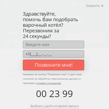
Корзина пуста
Закрыть
Здравствуйте,
помочь Вам подобрать
варочный котёл?
Перезвоним за
8 (800) 550-12-37
24 секунды?
ЗАКАЗАТЬ КОТЁЛ
Главная
Котлы для соусов и томатных паст
Позвоните мне!
Котёл для соусов и томатных паст
Нажимая на кнопку "
Позвоните мне
", я даю свое
2000 л
согласие на обработку персональных данных и
принимаю
условия соглашения
00
:
23
:
99
Выбрать удобное время звонка