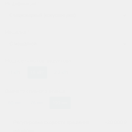
Модификация
Мешалка
Мощность мотор-редуктора
1,1 кВт
1,5 кВт
2,2 кВт
Диаметр сливного фланца
50 мм
75 мм
100 мм
Регулировка скорости вращения
+
20 000 ₽
мешалки