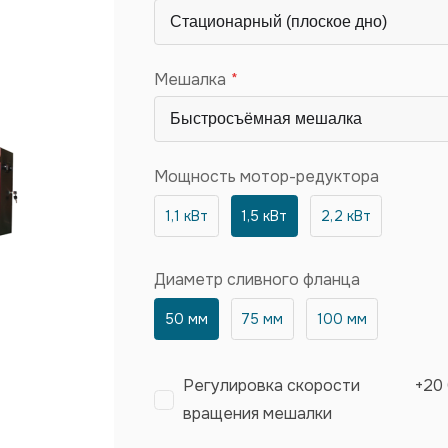
Мешалка
Мощность мотор-редуктора
1,1 кВт
1,5 кВт
2,2 кВт
Диаметр сливного фланца
50 мм
75 мм
100 мм
Регулировка скорости
+
20
вращения мешалки