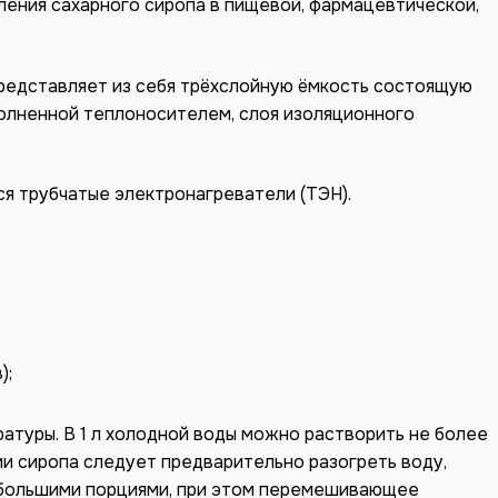
ения сахарного сиропа в пищевой, фармацевтической,
представляет из себя трёхслойную ёмкость состоящую
полненной теплоносителем, слоя изоляционного
я трубчатые электронагреватели (ТЭН).
);
атуры. В 1 л холодной воды можно растворить не более
лении сиропа следует предварительно разогреть воду,
ебольшими порциями, при этом перемешивающее