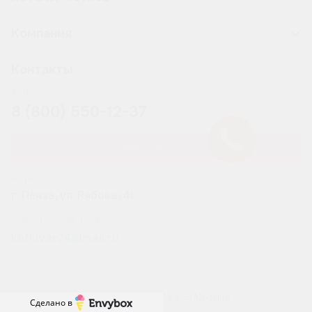
Компания
Контакты
Телефон
8 (800) 550-12-37
ЗАКАЗАТЬ КОТЁЛ
Адрес
г. Пенза, ул. Рябова, 4г
Электронная почта
kotlovar24@mail.ru
Разработка сайта —
Netriks
Сделано в