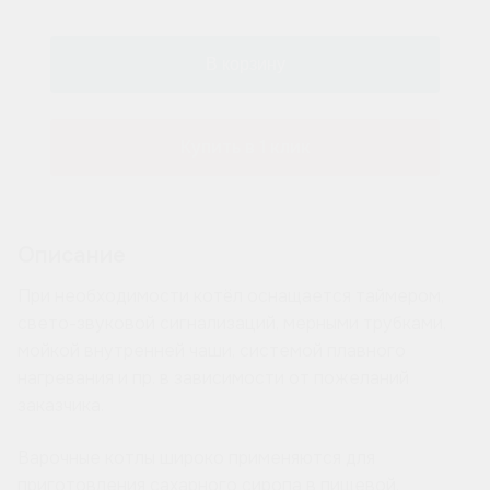
Купить в 1 клик
Описание
При необходимости котёл оснащается таймером,
свето-звуковой сигнализаций, мерными трубками,
мойкой внутренней чаши, системой плавного
нагревания и пр. в зависимости от пожеланий
заказчика.
Варочные котлы широко применяются для
приготовления сахарного сиропа в пищевой,