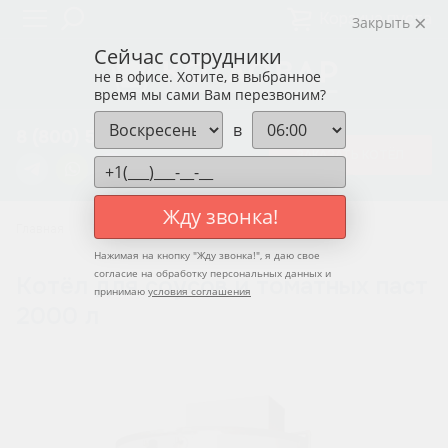
Корзина пуста
Закрыть
Сейчас сотрудники
не в офисе. Хотите, в выбранное
время мы сами Вам перезвоним?
в
8 (800) 550-12-37
ЗАКАЗАТЬ КОТЁЛ
Жду звонка!
Главная
Котлы для соусов и томатных паст
Нажимая на кнопку "
Жду звонка!
", я даю свое
согласие на обработку персональных данных и
Котёл для соусов и томатных паст
принимаю
условия соглашения
2000 л