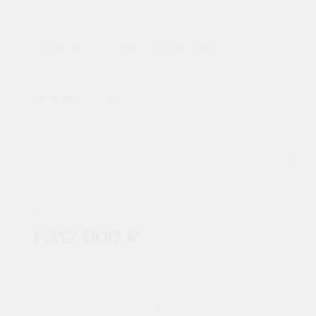
Таймер работы котла + светозвуковая
+
15 000 ₽
сигнализация о завершении варки
Фторопластовые скребки
+
15 000 ₽
(нижние+боковые)
Система охлаждения проточной водой
+
25 000 ₽
Теплоноситель
+
12 800 ₽
Цена:
1 312 000 ₽
Количество