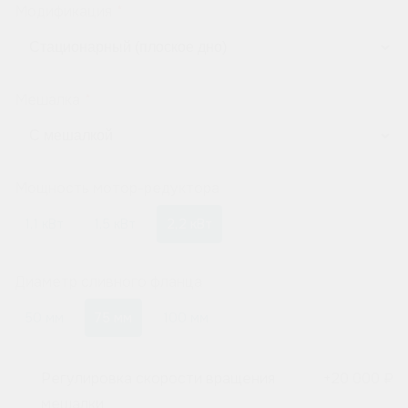
Модификация
Мешалка
Мощность мотор-редуктора
1,1 кВт
1,5 кВт
2,2 кВт
Диаметр сливного фланца
50 мм
75 мм
100 мм
Регулировка скорости вращения
+
20 000 ₽
мешалки