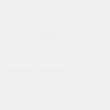
до 200 градусов);
Растворимость сахара в воде зависит
от ее температуры. В 1 л холодной воды можно
растворить не более 2 кг сахара, а в 1 л кипятка
до 5 кг. При приготовлении сиропа следует
предварительно разогреть воду, потом всыпать
необходимое количество сахара небольшими
порциями, при этом перемешивающее устройство
должно быть включено.
Технические характеристики
Мощность ТЭН, кВт
45
Мощность мотор-редуктора,
0,75
кВт