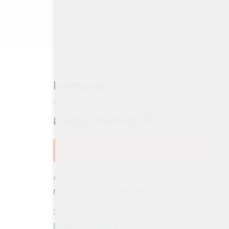
Контакты
Телефон
8 (800) 550-12-37
ЗАКАЗАТЬ КОТЁЛ
Адрес
г. Пенза, ул. Рябова, 4г
Электронная почта
kotlovar24@mail.ru