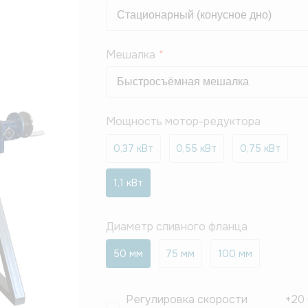
Мешалка
Мощность мотор-редуктора
0,37 кВт
0,55 кВт
0,75 кВт
1,1 кВт
Диаметр сливного фланца
50 мм
75 мм
100 мм
Регулировка скорости
+
20