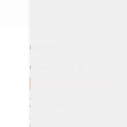
Контакты
Телефон
8 (800) 550-12-37
ЗАКАЗАТЬ КОТЁЛ
Адрес
г. Пенза, ул. Рябова, 4г
Электронная почта
kotlovar24@mail.ru