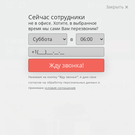
Корзина пуста
Закрыть
Сейчас сотрудники
не в офисе. Хотите, в выбранное
время мы сами Вам перезвоним?
в
8 (800) 550-12-37
ЗАКАЗАТЬ КОТЁЛ
Жду звонка!
Главная
Котлы для сахарного сиропа
Нажимая на кнопку "
Жду звонка!
", я даю свое
согласие на обработку персональных данных и
Котёл для сахарного сиропа 300 л
принимаю
условия соглашения