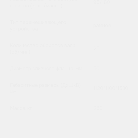
95/180
нагрева (вода/масло)
Тип перемешивающего
рамное
устройства
Количество оборотов вала
25
(об/мин)
Диаметр сливного фланца, мм
50
Габаритные размеры (ДхШхВ),
1120*1100*1530
мм
Масса, кг
260