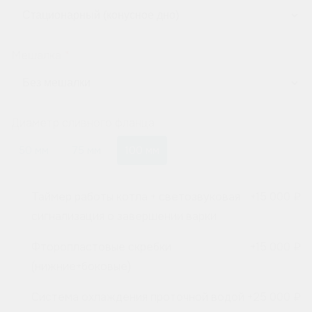
Мешалка
Диаметр сливного фланца
50 мм
75 мм
100 мм
Таймер работы котла + светозвуковая
+
15 000 ₽
сигнализация о завершении варки
Фторопластовые скребки
+
15 000 ₽
(нижние+боковые)
Система охлаждения проточной водой
+
25 000 ₽