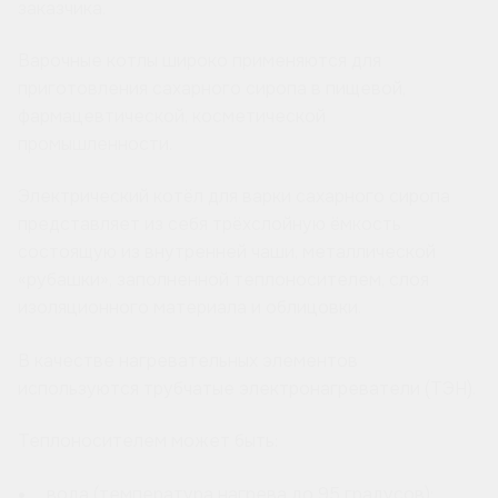
заказчика.
Варочные котлы широко применяются для
приготовления сахарного сиропа в пищевой,
фармацевтической, косметической
промышленности.
Электрический котёл для варки сахарного сиропа
представляет из себя трёхслойную ёмкость
состоящую из внутренней чаши, металлической
«рубашки», заполненной теплоносителем, слоя
изоляционного материала и облицовки.
В качестве нагревательных элементов
используются трубчатые электронагреватели (ТЭН).
Теплоносителем может быть:
вода (температура нагрева до 95 градусов);