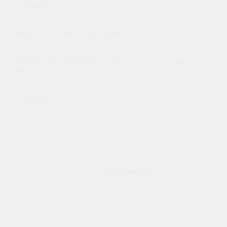
(об/мин)
Диаметр сливного фланца, мм
50
Габаритные размеры (ДхШхВ),
820*750*1250
мм
Масса, кг
160
© 2024-2026 Компания «Котловар» — производство
и продажа варочных котлов и термоёмкостей
Политика конфиденциальности