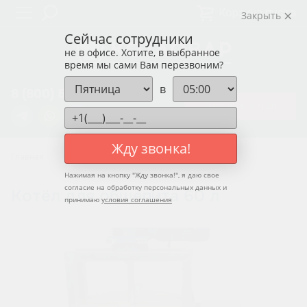
Корзина пуста
Закрыть
Сейчас сотрудники
не в офисе. Хотите, в выбранное
время мы сами Вам перезвоним?
в
8 (800) 550-12-37
ЗАКАЗАТЬ КОТЁЛ
Жду звонка!
Главная
Котлы для общепита
Нажимая на кнопку "
Жду звонка!
", я даю свое
согласие на обработку персональных данных и
Котёл для общепита 60 л
принимаю
условия соглашения