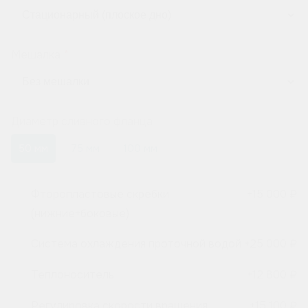
Мешалка
Диаметр сливного фланца
50 мм
75 мм
100 мм
Фторопластовые скребки
+
15 000 ₽
(нижние+боковые)
Система охлаждения проточной водой
+
25 000 ₽
Теплоноситель
+
12 800 ₽
Регулировка скорости вращения
+
15 100 ₽