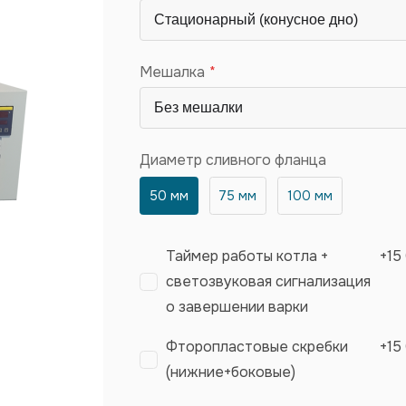
Мешалка
Диаметр сливного фланца
50 мм
75 мм
100 мм
Таймер работы котла +
+
15
светозвуковая сигнализация
о завершении варки
Фторопластовые скребки
+
15
(нижние+боковые)