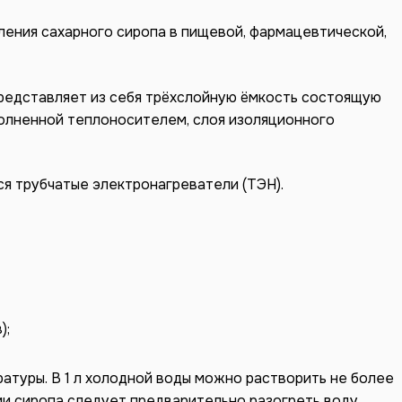
ения сахарного сиропа в пищевой, фармацевтической,
представляет из себя трёхслойную ёмкость состоящую
полненной теплоносителем, слоя изоляционного
я трубчатые электронагреватели (ТЭН).
);
атуры. В 1 л холодной воды можно растворить не более
лении сиропа следует предварительно разогреть воду,