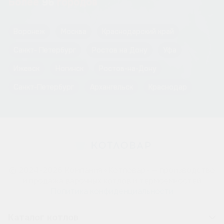
Более
96
городов
Воронеж
Москва
Краснодарский край
Санкт- Петербург
Ростов на Дону
Уфа
Ижевск
Ногинск
Ростов-на-Дону
Санкт-Петербург
Архангельск
Краснодар
© 2024-2026 Компания «Котловар» — производство
и продажа варочных котлов и термоёмкостей
Политика конфиденциальности
Каталог котлов