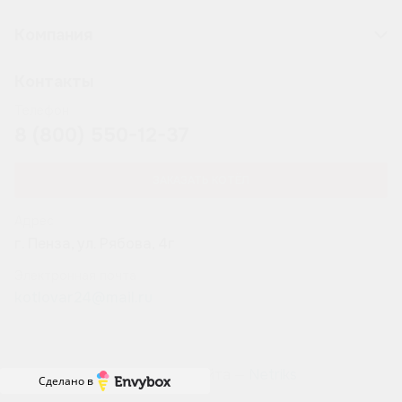
Компания
Контакты
Телефон
8 (800) 550-12-37
ЗАКАЗАТЬ КОТЁЛ
Адрес
г. Пенза, ул. Рябова, 4г
Электронная почта
kotlovar24@mail.ru
Разработка сайта —
Netriks
Сделано в